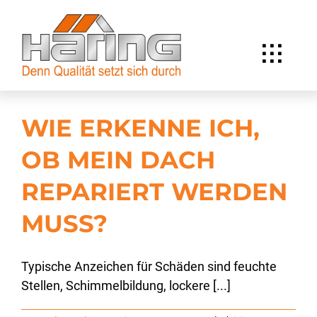
Zum
Inhalt
springen
Toggl
HOME
Navig
LEISTUNGEN
WIE ERKENNE ICH,
ÜBER UNS
OB MEIN DACH
KARRIERE
REPARIERT WERDEN
FAQ
MUSS?
KONTAKT
Typische Anzeichen für Schäden sind feuchte
Stellen, Schimmelbildung, lockere [...]