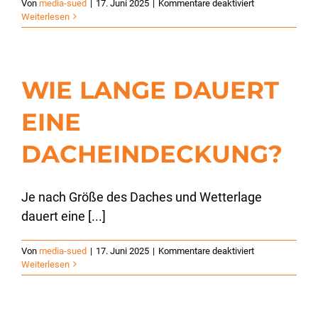
für
Von
media-sued
|
17. Juni 2025
|
Kommentare deaktiviert
Wie
Weiterlesen
erkenne
ich,
ob
mein
WIE LANGE DAUERT
Dach
repariert
werden
EINE
muss?
DACHEINDECKUNG?
Je nach Größe des Daches und Wetterlage
dauert eine [...]
für
Von
media-sued
|
17. Juni 2025
|
Kommentare deaktiviert
Wie
Weiterlesen
lange
dauert
eine
Dacheindeckun