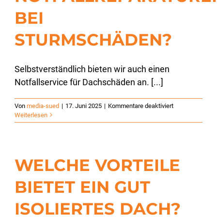
BEI
STURMSCHÄDEN?
Selbstverständlich bieten wir auch einen
Notfallservice für Dachschäden an. [...]
für
Von
media-sued
|
17. Juni 2025
|
Kommentare deaktiviert
Übernehmen
Weiterlesen
Sie
auch
Notfallreparatu
bei
WELCHE VORTEILE
Sturmschäden?
BIETET EIN GUT
ISOLIERTES DACH?