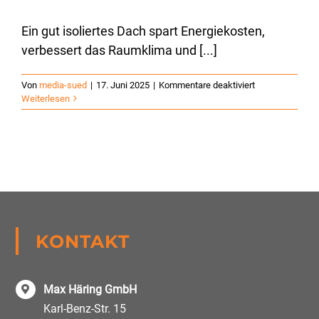
Ein gut isoliertes Dach spart Energiekosten,
verbessert das Raumklima und [...]
für
Von
media-sued
|
17. Juni 2025
|
Kommentare deaktiviert
Welche
Weiterlesen
Vorteile
bietet
ein
gut
isoliertes
Dach?
KONTAKT
Max Häring GmbH
Karl-Benz-Str. 15