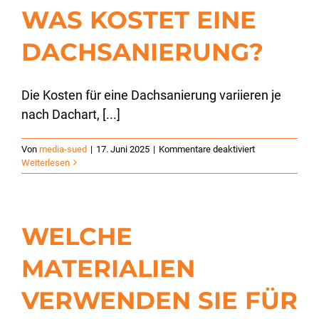
WAS KOSTET EINE
DACHSANIERUNG?
Die Kosten für eine Dachsanierung variieren je
nach Dachart, [...]
für
Von
media-sued
|
17. Juni 2025
|
Kommentare deaktiviert
Was
Weiterlesen
kostet
eine
Dachsanierung
WELCHE
MATERIALIEN
VERWENDEN SIE FÜR