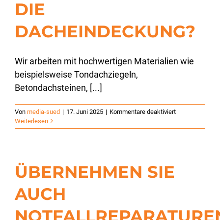
DIE
DACHEINDECKUNG?
Wir arbeiten mit hochwertigen Materialien wie
beispielsweise Tondachziegeln,
Betondachsteinen, [...]
für
Von
media-sued
|
17. Juni 2025
|
Kommentare deaktiviert
Welche
Weiterlesen
Materialien
verwenden
Sie
für
ÜBERNEHMEN SIE
die
Dacheindeckun
AUCH
NOTFALLREPARATURE